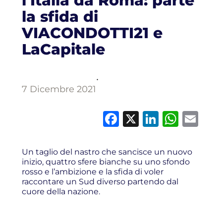
l’Italia da Roma: parte
la sfida di
VIACONDOTTI21 e
LaCapitale
·
7 Dicembre 2021
Facebook
X
LinkedI
What
Em
Un taglio del nastro che sancisce un nuovo
inizio, quattro sfere bianche su uno sfondo
rosso e l’ambizione e la sfida di voler
raccontare un Sud diverso partendo dal
cuore della nazione.